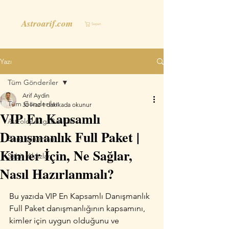
Astroarif.com
Sepet
Yazı
Tüm Gönderiler
Arif Aydin
Tüm Gönderiler
30 Haz
1 dakikada okunur
VIP En Kapsamlı
Astroloji Bilgi Bankası
Danışmanlık Full Paket |
Burç Yorumları
Kimler İçin, Ne Sağlar,
Sabit Yıldızlar
Nasıl Hazırlanmalı?
Bu yazıda VIP En Kapsamlı Danışmanlık 
Full Paket danışmanlığının kapsamını, 
kimler için uygun olduğunu ve 