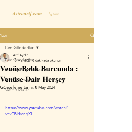
Astroarif.com
Sepet
Yazı
Tüm Gönderiler
Arif Aydin
Tüm Gönderiler
13 Mar 2024
3 dakikada okunur
Venüs Balık Burcunda :
Astroloji Bilgi Bankası
Venüse Dair Herşey
Burç Yorumları
Güncelleme tarihi:
8 May 2024
Sabit Yıldızlar
https://www.youtube.com/watch?
v=kTBlrkanqXI