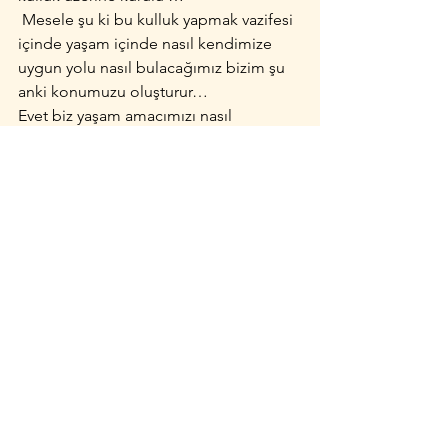
 Mesele şu ki bu kulluk yapmak vazifesi 
içinde yaşam içinde nasıl kendimize 
uygun yolu nasıl bulacağımız bizim şu 
anki konumuzu oluşturur…
Evet biz yaşam amacımızı nasıl 
buluruz…
Ve bu noktada astrolojinin manevi 
kısmı bize önemli anahtarlar 
vermektedir hayatımızın önemli kilit 
noktalarımıza bizlere ışık tutmaktadır.
ASTROLOG ARİF AYDIN
TEKAMÜL ASTROLOJİSİ VE 
PSİKOLOJİK ASTROLOJİ
Astroloji Bilgi Bankası