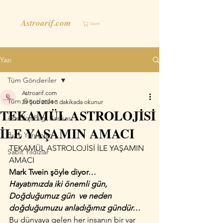
Astroarif.com
Sepet
Yazı
Tüm Gönderiler
Astroarif.com
Tüm Gönderiler
29 Şub 2024
3 dakikada okunur
TEKAMÜL ASTROLOJİSİ
Astroloji Bilgi Bankası
İLE YAŞAMIN AMACI
Burç Yorumları
TEKAMÜL ASTROLOJİSİ İLE YAŞAMIN 
Sabit Yıldızlar
AMACI
Mark Twein şöyle diyor…
Hayatımızda iki önemli gün,
Doğduğumuz gün  ve neden 
doğduğumuzu anladığımız gündür…
Bu dünyaya gelen her insanın bir var 