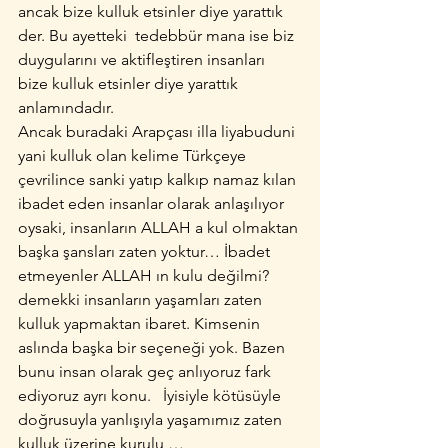
ancak bize kulluk etsinler diye yarattık 
der. Bu ayetteki  tedebbür mana ise biz 
duygularını ve aktifleştiren insanları 
bize kulluk etsinler diye yarattık 
anlamındadır.
Ancak buradaki Arapçası illa liyabuduni 
yani kulluk olan kelime Türkçeye 
çevrilince sanki yatıp kalkıp namaz kılan 
ibadet eden insanlar olarak anlaşılıyor 
oysaki, insanların ALLAH a kul olmaktan 
başka şansları zaten yoktur… İbadet 
etmeyenler ALLAH ın kulu değilmi? 
demekki insanların yaşamları zaten 
kulluk yapmaktan ibaret. Kimsenin 
aslında başka bir seçeneği yok. Bazen 
bunu insan olarak geç anlıyoruz fark 
ediyoruz ayrı konu.   İyisiyle kötüsüyle 
doğrusuyla yanlışıyla yaşamımız zaten 
kulluk üzerine kurulu …