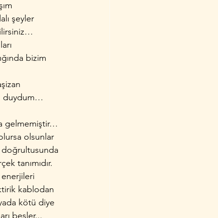
şım 
alı şeyler 
lirsiniz…
arı 
dığında bizim 
aşizan 
imi duydum…
ra gelmemiştir… 
olursa olsunlar 
ı doğrultusunda 
rçek tanımıdır.
nerjileri 
ktirik kablodan 
i yada kötü diye 
rı besler...