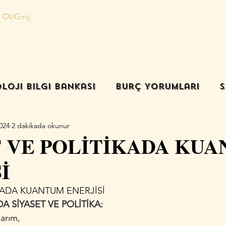
 Ol/Giriş
Ana sayfa
Danışmanlık
Randevu oluştur
İletişim
loji Bilgi Bankası
Burç Yorumları
S
024
2 dakikada okunur
T VE POLİTİKADA KU
İ
İKADA KUANTUM ENERJİSİ
 SİYASET VE POLİTİKA: 
arım, 