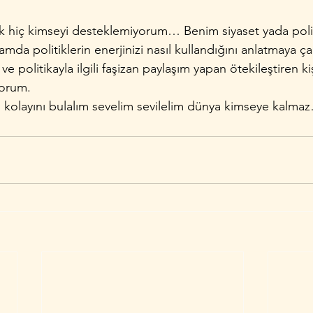
rak hiç kimseyi desteklemiyorum… Benim siyaset yada politi
amda politiklerin enerjinizi nasıl kullandığını anlatmaya çal
 politikayla ilgili faşizan paylaşım yapan ötekileştiren kiş
yorum.
in kolayını bulalım sevelim sevilelim dünya kimseye kalma