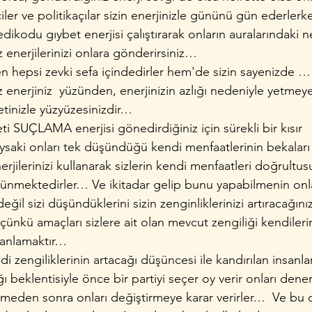
iler ve politikaçılar sizin enerjinizle gününü gün ederlerk
kodu gıybet enerjisi çalıştırarak onların auralarındaki neg
enerjilerinizi onlara gönderirsiniz… 
hepsi zevki sefa içindedirler hem'de sizin sayenizde … S
 enerjiniz  yüzünden, enerjinizin azlığı nedeniyle yetmeye
inizle yüzyüzesinizdir…
ti SUÇLAMA enerjisi gönedirdiğiniz için sürekli bir kısır 
aki onları tek düşündüğü kendi menfaatlerinin bekaları i
nerjilerinizi kullanarak sizlerin kendi menfaatleri doğrultus
ünmektedirler… Ve ikitadar gelip bunu yapabilmenin onlar
eğil sizi düşündüklerini sizin zenginliklerinizi artıracağınız
r çünkü amaçları sizlere ait olan mevcut zengiliği kendiler
anlamaktır…
 zengiliklerinin artacağı düşüncesi ile kandırılan insanla
ğı beklentisiyle önce bir partiyi seçer oy verir onları dene
emeden sonra onları değiştirmeye karar verirler…  Ve bu