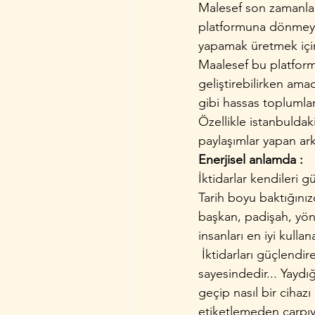
Malesef son zamanlar
platformuna dönmeye ba
yapamak üretmek için 
Maalesef bu platform 
geliştirebilirken amac
gibi hassas toplumlar
Özellikle istanbuldak
paylaşımlar yapan ar
Enerjisel anlamda :
İktidarlar kendileri 
Tarih boyu baktığınızd
başkan, padişah, yöne
insanları en iyi kulla
 İktidarları güçlendi
sayesindedir... Yaydı
geçip nasıl bir cihazı
etiketlemeden çarpıyo