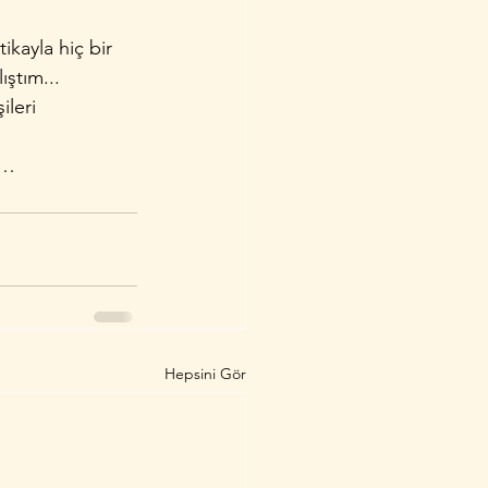
kayla hiç bir 
ıştım...
ileri 
z…
Hepsini Gör