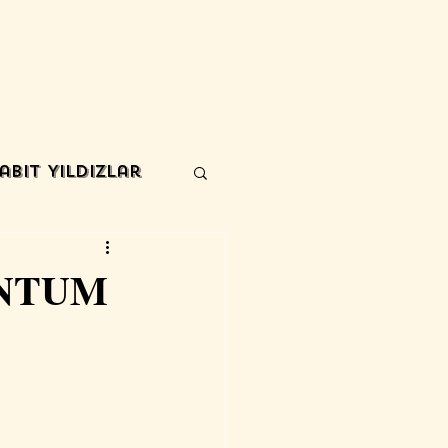
Blog
Eğitim- Katalog
Eğitim Kayıt & Fiyatlar
More
abit Yıldızlar
ANTUM