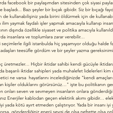
da facebook bir paylaşımdan sitesinden çok siyasi payla
şladı... Bazı şeyler bir bıçak gibidir. Siz bir bıçağı fayd
de kullanabilişiniz yada birini öldürmek için de kullanabi
ilim yaymak faydalı işler yapmak amacaıyla kullanıp insanl
ının dışında özellikle siyaset ve politika amacıyla kullanıl
da insanlara ve toplumlara zarar verebilir…
i seçimlerle ilgili istanbulda hiç yaşamıyor olduğu halde f
kadaşları teesüfle gördüm ve bir şeyler yazma gereksin
güç üretmezler… Hiçbir iktidar sahibi kendi gücüyle iktida
a başarılı iktidar sahipleri yada muhalefet lidelerleri kim 
tici ne varsa  hayatlarını incelediğinizde "kendi amaçlar
nan kişiler olduklarını görürsünüz…" işte bu politikanın ge
ren onları seven ve sevmeyen insanların onlara gönderdiği e
ğnız Enerjiler kablodan geçen elektirik akımı gibidir… ele
 iyi yada kötü ayırt etmeden çalıştırıyor. Yada bir insanı iy
rsa, gönderdiğiniz enerji sevgi de olsa nefrette olsa onla