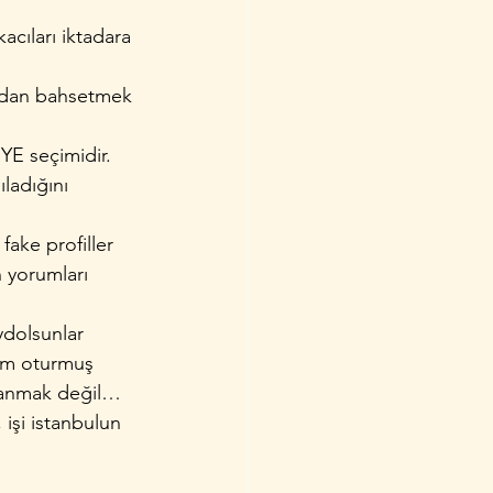
acıları iktadara 
tadan bahsetmek 
YE seçimidir. 
ladığını 
fake profiller 
 yorumları 
ydolsunlar 
dam oturmuş 
aranmak değil…
işi istanbulun 