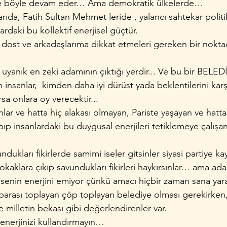
de böyle devam eder… Ama demokratik ülkelerde…
rıda, Fatih Sultan Mehmet leride , yalancı sahtekar politik
ardaki bu kollektif enerjisel güçtür.
 dost ve arkadaşlarıma dikkat etmeleri gereken bir nok
uyanık en zeki adamının çıktığı yerdir... Ve bu bir BELEDİ
 insanlar,  kimden daha iyi dürüst yada beklentilerini karşı
sa onlara oy verecektir...
ar ve hatta hiç alakası olmayan, Pariste yaşayan ve hatta 
p insanlardaki bu duygusal enerjileri tetiklemeye çalışan
dukları fikirlerde samimi iseler gitsinler siyasi partiye ka
okaklara çıkıp savundukları fikirleri haykırsınlar… ama a
 senin enerjini emiyor çünkü amacı hiçbir zaman sana y
 parası toplayan çöp toplayan belediye olması gerekirken, 
e milletin bekası gibi değerlendirenler var.
enerjinizi kullandırmayın…