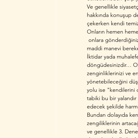
Ve genellikle siyasetç
hakkında konuşup dedi
çekerken kendi temiz 
Onların hemen hemen 
 onlara gönderdiğiniz
maddi manevi bereket
İktidar yada muhalefe
döngüdesinizdir… Oys
zenginliklerinizi ve e
yönetebileceğini düş
yolu ise "kendilerini d
tabiki bu bir yalandı
edecek şekilde harm
Bundan dolayıda kendi
zengiliklerinin artaca
ve genellikle 3. Den