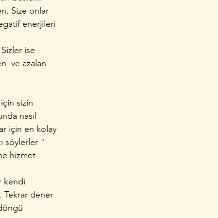
en. Size onlar 
atif enerjileri 
izler ise 
n  ve azalan 
çin sizin 
unda nasıl 
 için en kolay 
ı söylerler " 
ine hizmet 
r kendi 
r. Tekrar dener 
 döngü 