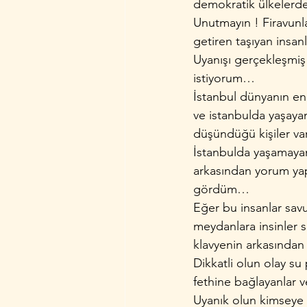
demokratik ülkeler
Unutmayın ! Firavunla
getiren taşıyan insanl
Uyanışı gerçekleşmiş
istiyorum…
İstanbul dünyanın en 
ve istanbulda yaşayan
düşündüğü kişiler var
İstanbulda yaşamayanl
arkasından yorum yapı
gördüm…
Eğer bu insanlar savun
meydanlara insinler s
klavyenin arkasından
Dikkatli olun olay su
fethine bağlayanlar v
Uyanık olun kimseye 