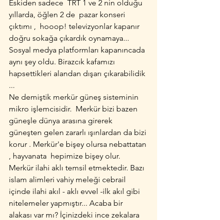
Eskiden sadece  TRT 1 ve 2 nin olduğu 
yıllarda, öğlen 2 de  pazar konseri 
çıktımı ,  hooop! televizyonlar kapanır 
doğru sokağa çıkardık oynamaya... 
Sosyal medya platformları kapanıncada 
aynı şey oldu. Birazcık kafamızı 
hapsettikleri alandan dışarı çıkarabilidik 
... 
Ne demiştik merkür güneş sisteminin 
mikro işlemcisidir.  Merkür bizi bazen 
güneşle dünya arasına girerek 
güneşten gelen zararlı ışınlardan da bizi 
korur . Merkür'e bişey olursa nebattatan 
, hayvanata  hepimize bişey olur. 
Merkür ilahi aklı temsil etmektedir. Bazı 
islam alimleri vahiy meleği cebrail 
içinde ilahi akıl - aklı evvel -ilk akıl gibi  
nitelemeler yapmıştır... Acaba bir 
alakası var mı? İçinizdeki ince zekalara 