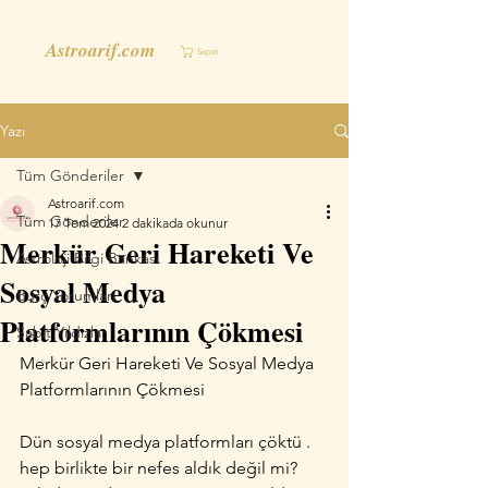
Astroarif.com
Sepet
Yazı
Tüm Gönderiler
Astroarif.com
Tüm Gönderiler
17 Tem 2024
2 dakikada okunur
Merkür Geri Hareketi Ve
Astroloji Bilgi Bankası
Sosyal Medya
Burç Yorumları
Platformlarının Çökmesi
Sabit Yıldızlar
Merkür Geri Hareketi Ve Sosyal Medya 
Platformlarının Çökmesi
Dün sosyal medya platformları çöktü . 
hep birlikte bir nefes aldık değil mi? 