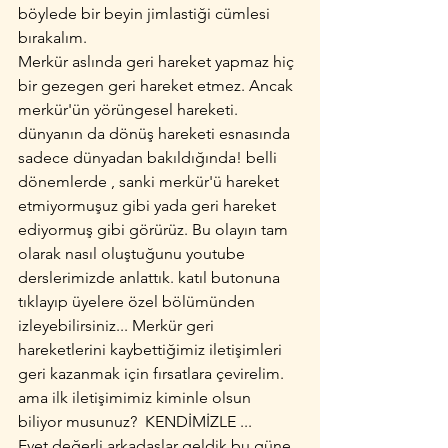
böylede bir beyin jimlastiği cümlesi 
bırakalım.  
Merkür aslında geri hareket yapmaz hiç 
bir gezegen geri hareket etmez. Ancak 
merkür'ün yörüngesel hareketi. 
dünyanın da dönüş hareketi esnasında 
sadece dünyadan bakıldığında! belli 
dönemlerde , sanki merkür'ü hareket 
etmiyormuşuz gibi yada geri hareket 
ediyormuş gibi görürüz. Bu olayın tam 
olarak nasıl oluştuğunu youtube 
derslerimizde anlattık. katıl butonuna 
tıklayıp üyelere özel bölümünden 
izleyebilirsiniz... Merkür geri 
hareketlerini kaybettiğimiz iletişimleri 
geri kazanmak için fırsatlara çevirelim. 
ama ilk iletişimimiz kiminle olsun 
biliyor musunuz?  KENDİMİZLE ...
Evet değerli arkadaşlar geldik bu güne