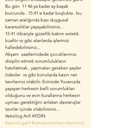
Bu gün  11 46 ya kadar ay başak 
burcunda . 15 41 e kadar boşlukta . bu 
zaman aralığında bazı duygusal 
kararsızlıklar yaşayabilirsiniz... 
15 41 itibariyle güzellik bakım estetik 
kuaför vs gibi alanlarda işlerinizi 
halledebilirsiniz... 
Akşam  saatlerindede çocuklarımızı 
disiplin etmek sorumlulukların 
hatırlatmak , yapmaları gereken şeyler 
ödevler  vs gibi konularda kesin net 
tavırlarınız olabilir. Evinizde Yuvanızda 
yaşayan herkesin belli sorumlukları 
olduğunu ve evin kurallarına herkesin 
uyması gerektiğini anlatan davranışlar 
tavırlar içinde olabilirsiniz...
Astrolog Arif AYDIN
#astrologarif
#zamanınkalitesi
#astroloji