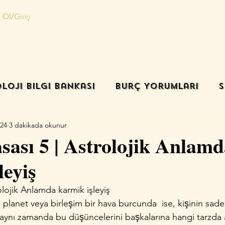
 Ol/Giriş
Ana sayfa
Danışmanlık
Randevu oluştur
İletişim
loji Bilgi Bankası
Burç Yorumları
S
024
3 dakikada okunur
ası 5 | Astrolojik Anlamd
leyiş
olojik Anlamda karmik işleyiş
i planet veya birleşim bir hava burcunda  ise, kişinin sad
il, aynı zamanda bu dü­şüncelerini başkalarına hangi tarzda 