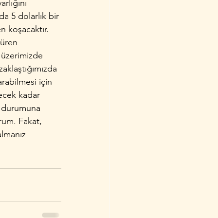
rlığını 
da 5 dolarlık bir 
 koşacaktır. 
üren 
i üzerimizde 
zaklaştığımızda 
rabilmesi için 
tecek kadar 
̧im durumuna 
um. Fakat, 
almanız 