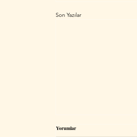
Son Yazılar
Astrolojide 7. Ev: İlişkiler,
Yorumlar
Evlilik ve Ortaklıkların