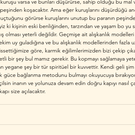
kuruşu varsa ve bunları düşürürse, sahip olduğu bu mal va
şinden koşacaktır. Ama eğer kuruşlarını düşürdüğü an
tuğunu gö­rürse kuruşlarını unutup bu paranın peşinden
yiz ki kişinin eski benliğinden, tarzından ve yaşam bo­ yu s
ş olması yeterli değildir. Geçmişe ait alışkanlık modeller
r çekim uy­ guladığına ve bu alışkanlık modellerinden fazla u
settiğimize göre, karmik eğilimlerimizden bizi çekip çıka
etli bir şey bul­ mamız gerekir. Bu kopmayı sağlamaya ye
an yegane şey bir tür spiritüel bir kuvvettir. Kendi geli­ s
k güce bağlanma metodunu bulmayı okuyucuya bırakıyor
seçilsin inanın ve yolunuza devam edin doğru kapıyı nasıl ç
kapı size açılacaktır. 