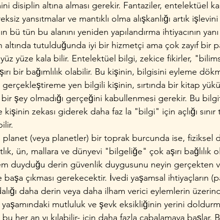
emini disiplin altına alması gerekir. Fantaziler, entelektüel ka
eksiz yansıtmalar ve mantıklı olma alışkanlığı artık işlevin
amın bü­ tün bu alanını yeniden yapılandırma ihtiyacının yanı
in altında tutulduğunda iyi bir hizmetçi ama çok zayıf bir
̈z yüze kala­ bilir. Entelektüel bilgi, zekice fikirler, "bilim
şırı bir bağımlılık olabilir. Bu kişinin, bilgisini eyleme dö
çekleştireme­ yen bilgili kişinin, sırtında bir kitap yükü
ir şey olmadığı gerçeğini kabullenmesi gerekir. Bu bilg
e kişinin zekası giderek daha faz­ la "bilgi" için açlığı sın
lir.
i planet (veya planetler) bir toprak bur­cunda ise, fiziksel d
lık, ün, mallara ve dünyevi "bilgeliğe" çok aşırı bağlılık ol
zlem duyduğu derin güvenlik duygusunu neyin gerçekten ve
e başa çıkması gerekecektir. İvedi yaşamsal ihtiyaçların (p
alığı daha derin veya daha ilham verici eylemlerin üzerinde 
şi yaşamındaki mutluluk ve şevk eksikliğinin yerini doldur
bu her an yı­ kılabilir- için daha fazla çabalamaya başlar. 