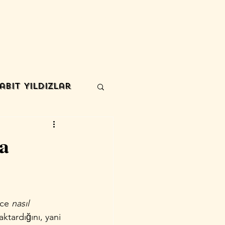
Blog
Eğitim- Katalog
Eğitim Kayıt & Fiyatlar
More
abit Yıldızlar
a
ece 
nasıl 
aktardığını, yani 