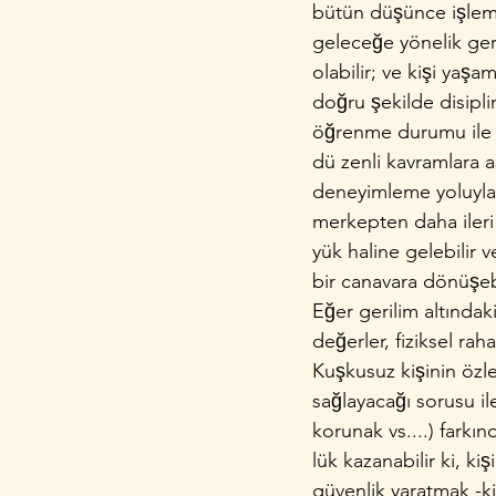
bütün düşün­ce işl
geleceğe yönelik ger
olabilir; ve kişi yaş
doğru şekilde disipl
öğrenme durumu ile yu
dü­ zenli kavramlara a
deneyimleme yoluyla ger
merkepten daha ileri b
yük haline gelebilir v
bir canavara dönüşebi
Eğer gerilim altındak
değerler, fiziksel rahat
Kuşkusuz kişinin ö
sağlayacağı sorusu il
korunak vs....) farkınd
lük kazanabilir ki, ki
güvenlik yaratmak -ki 