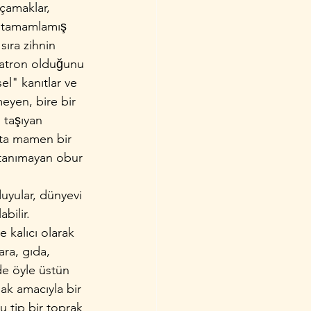
­çamaklar, 
i tamamlamış 
 sıra zihnin 
 patron olduğunu 
sel" kanıtlar ve 
kmeyen, bire bir 
 taşıyan 
ita­ mamen bir 
ır tanımayan obur 
uyular, dünyevi 
abilir. 
 kalıcı olarak 
ara, gıda, 
öyle üstün­ 
mak amacıyla bir 
Bu tip bir toprak 