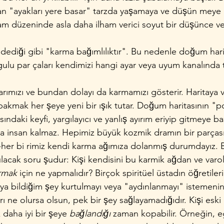
an "ayakları yere basar" tarzda yaşamaya ve düşün­ meye o
yaşam düzeninde asla daha ilham verici soyut bir düşünce 
dediği gibi "karma bağımlılıktır". Bu nedenle doğum harita
urgulu par­ çaları kendimizi hangi ayar veya uyum kanalında
larımızı ve bundan dolayı da karmamızı gös­terir. Haritaya ve
akmak her şeye ye­ni bir ışık tutar. Doğum haritasının "po
sındaki keyfi, yargılayıcı ve yanlış ayırım eriyip gitmeye baş­
veya insan kalmaz. Hepimiz büyük kozmik dramın bir parças
er bi­ rimiz kendi karma ağımıza dolanmış durumdayız. B
ulacak soru şudur: Kişi kendisini bu karmik ağdan ve varolu
rmak 
için ne yapma­lıdır? Birçok spiritüel üstadın öğretiler
­ bildiğim şey kurtulmayı veya "aydınlanmayı" istemenin
e olursa olsun, pek bir şey sağlayama­dığıdır. Kişi eski a
aha iyi bir şeye 
bağlandığı 
zaman kopabilir. Örneğin, eg