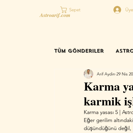
Üye
Sepet
Astroarif.com
Tüm Gönderiler
Astro
Arif Aydin
29 Nis 2
Karma yas
karmik iş
Karma yasası 5 | Astr
Eğer gerilim altındak
düşündüğünü değ