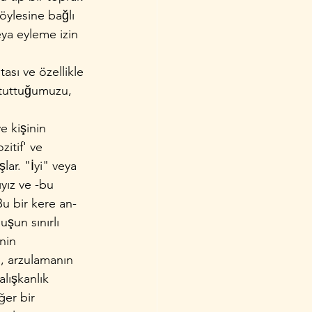
̈ylesine bağlı 
veya eyleme izin 
sı ve özellikle 
 tuttuğumuzu,
 kişinin 
zitif' ve 
lar. "İyi" veya 
ıyız ve -bu 
u bir kere an­
şun sınırlı 
inin 
, arzulama­nın 
lışkanlık 
̆er bir 