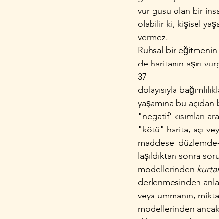
vur­ gusu olan bir ins
olabilir ki, kişisel 
vermez.
Ruhsal bir eğitmenin 
de haritanın aşırı v
37
dolayısıyla bağımlılık
yaşamına bu açıdan b
"negatif' kısımla­rı ara
"kötü" harita, açı 
maddesel düzlemde-h
laşıldıktan sonra sor
modellerinden 
kurta
derlenmesinden anlaya
veya ummanın, miktarı n
modellerinden ancak d