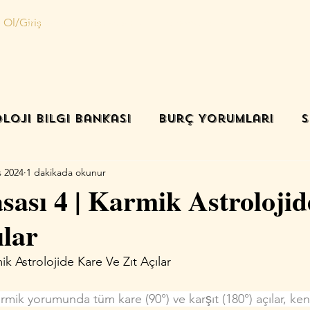
 Ol/Giriş
Ana sayfa
Danışmanlık
Randevu oluştur
İletişim
loji Bilgi Bankası
Burç Yorumları
S
s 2024
1 dakikada okunur
ası 4 | Karmik Astroloji
ılar
ik Astrolojide Kare Ve Zıt Açılar
rmik yorumunda tüm kare (90°) ve karşıt (180°) açılar, ken