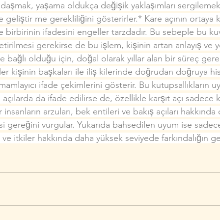
ğdaşmak, yaşama oldukça değişik yak­laşımları sergileme
de geliştir­ me gerekliliğini gösterirler.* Kare açının ortaya
r ve birbirinin ifadesini engeller tarzdadır. Bu sebeple bu ku
irilmesi ge­rekirse de bu işlem, kişinin artan anlayış ve y
e bağlı olduğu için, doğal olarak yıllar alan bir süreç gerekt
r kişinin başkaları ile iliş­ kilerinde doğrudan doğruya hiss
amlayıcı ifade çekimlerini gösterir. Bu kutupsallıkların 
u açılarda da ifade edilirse de, özellikle karşıt açı sadece ki
r insanların arzuları, bek­ entileri ve bakış açıları hakkında
e­si gereğini vurgular. Yukarıda bahsedilen uyum ise sadec
ve itkiler hakkında daha yüksek seviyede farkındalığın gelis