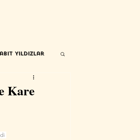
Blog
Eğitim- Katalog
Eğitim Kayıt & Fiyatlar
More
abit Yıldızlar
de Kare
di 