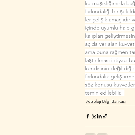
karmaşıklığımızla ba
farkındalığı bir şekil
ler çelişik amaçlıdı
içinde uyumlu hale get
kalıpları geliştirmesin
açıda yer alan kuvvetle
ama buna rağmen ta­m
laştırılması ihtiyacı b
kendisinin değil diğe
farkındalık geliştirm
söz konusu kuvvetler 
temin edilebilir.  
Astroloji Bilgi Bankası