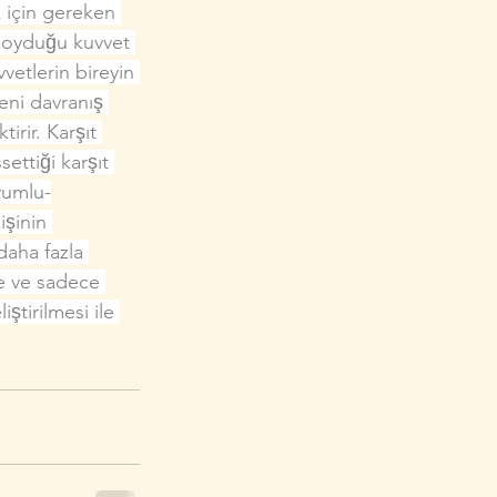
k için gereken 
 koyduğu kuvvet­ 
vvetlerin bireyin 
eni davranış 
irir. Karşıt 
ettiği karşıt 
uyumlu­
şinin 
 daha fazla 
e ve sade­ce 
̧tirilmesi ile 