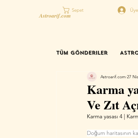
Üye
Sepet
Astroarif.com
Tüm Gönderiler
Astro
Astroarif.com
27 Ni
Karma yas
Ve Zıt Aç
Karma yasası 4 | Karm
Doğum ha­ritasının ka