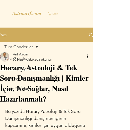
Astroarif.com
Sepet
Yazı
Tüm Gönderiler
Arif Aydin
Tüm Gönderiler
30 Haz
1 dakikada okunur
Horary Astroloji & Tek
Astroloji Bilgi Bankası
Soru Danışmanlığı | Kimler
Burç Yorumları
İçin, Ne Sağlar, Nasıl
Sabit Yıldızlar
Hazırlanmalı?
Bu yazıda Horary Astroloji & Tek Soru 
Danışmanlığı danışmanlığının 
kapsamını, kimler için uygun olduğunu 