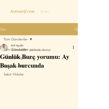
Astroarif.com
Sepet
Yazı
Tüm Gönderiler
Arif Aydin
Tüm Gönderiler
16 Oca 2025
1 dakikada okunur
Günlük Burç yorumu: Ay
Astroloji Bilgi Bankası
Başak burcunda
Burç Yorumları
Sabit Yıldızlar