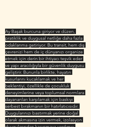
Ay Başak burcuna giriyor ve düzen, 
pratiklik ve duygusal netliğe daha fazla 
odaklanma getiriyor. Bu transit, hem dış 
çevrenizi hem de iç dünyanızı organize 
etmek için derin bir ihtiyacı teşvik eder 
ve yapı aracılığıyla bir güvenlik duygusu 
geliştirir. Bununla birlikte, hayatın 
kusurlarını kucaklamak ve her 
beklentiyi, özellikle de çocukluk 
deneyimlerine veya toplumsal normlara 
dayananları karşılamak için baskıyı 
serbest bırakmanın bir hatırlatıcısıdır. 
Duygularınızı bastırmak yerine doğal 
olarak akmasına izin vermek, izolasyon 
duygularından kaçınmaya yardımcı 