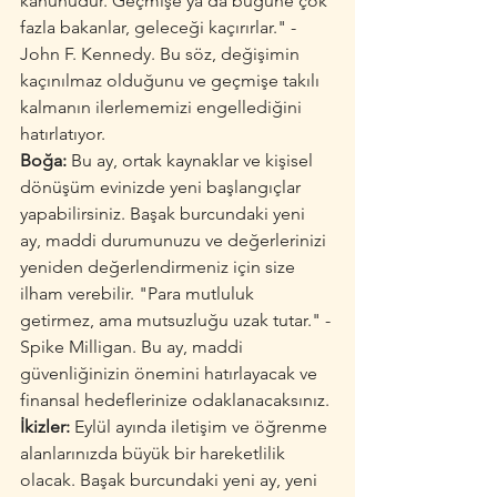
kanunudur. Geçmişe ya da bugüne çok 
fazla bakanlar, geleceği kaçırırlar." - 
John F. Kennedy. Bu söz, değişimin 
kaçınılmaz olduğunu ve geçmişe takılı 
kalmanın ilerlememizi engellediğini 
hatırlatıyor.
Boğa:
 Bu ay, ortak kaynaklar ve kişisel 
dönüşüm evinizde yeni başlangıçlar 
yapabilirsiniz. Başak burcundaki yeni 
ay, maddi durumunuzu ve değerlerinizi 
yeniden değerlendirmeniz için size 
ilham verebilir. "Para mutluluk 
getirmez, ama mutsuzluğu uzak tutar." - 
Spike Milligan. Bu ay, maddi 
güvenliğinizin önemini hatırlayacak ve 
finansal hedeflerinize odaklanacaksınız.
İkizler:
 Eylül ayında iletişim ve öğrenme 
alanlarınızda büyük bir hareketlilik 
olacak. Başak burcundaki yeni ay, yeni 