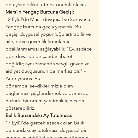
detaylara dikkat etmek önemli olacak.
Mars'ın Yengeç Burcuna Geçişi:
12 Eylül'de Mars, duygusal ve koruyucu 
Yengeç burcuna geçiş yapacak. Bu 
geçiş, duygusal yoğunluğu artırabilir ve 
aile, ev ve güvenlik konularına 
odaklanmamızı sağlayabilir. "Ev, sadece 
dört duvar ve bir çatıdan ibaret 
değildir; aynı zamanda sevgi, güven ve 
aidiyet duygusunun da merkezidir." - 
Anonymous. Bu 
dönemde, sevdiklerimizle olan 
bağlarımızı güçlendirmek ve evimizde 
huzurlu bir ortam yaratmak için çaba 
gösterebiliriz.
Balık Burcundaki Ay Tutulması:
17 Eylül'de gerçekleşecek olan Balık 
burcundaki ay tutulması, duygusal bir 
arınma ve spiritüel bir uyanış dönemini 