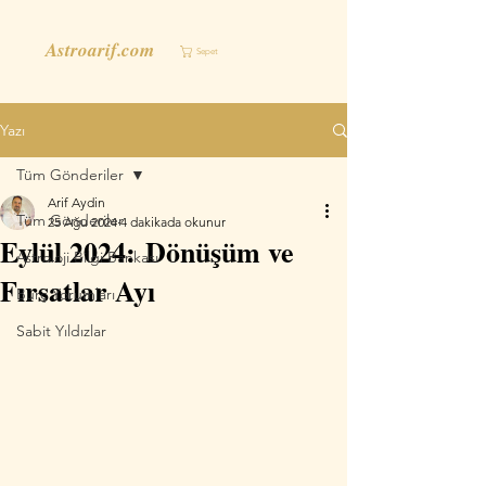
Astroarif.com
Sepet
Yazı
Tüm Gönderiler
Arif Aydin
Tüm Gönderiler
25 Ağu 2024
4 dakikada okunur
Eylül 2024: Dönüşüm ve
Astroloji Bilgi Bankası
Fırsatlar Ayı
Burç Yorumları
Sabit Yıldızlar