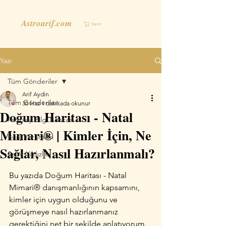
Astroarif.com
Sepet
Yazı
Tüm Gönderiler
Arif Aydin
Tüm Gönderiler
30 Haz
1 dakikada okunur
Doğum Haritası - Natal
Astroloji Bilgi Bankası
Mimari® | Kimler İçin, Ne
Burç Yorumları
Sağlar, Nasıl Hazırlanmalı?
Sabit Yıldızlar
Bu yazıda Doğum Haritası - Natal 
Mimari® danışmanlığının kapsamını, 
kimler için uygun olduğunu ve 
görüşmeye nasıl hazırlanmanız 
gerektiğini net bir şekilde anlatıyorum.