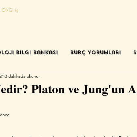
 Ol/Giriş
Ana sayfa
Danışmanlık
Randevu oluştur
İletişim
loji Bilgi Bankası
Burç Yorumları
S
24
3 dakikada okunur
edir? Platon ve Jung'un A
 önce