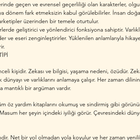
erinde geçen ve evrensel geçerliliği olan karakterler, olgu
ya dönem fark etmeksizin kabul görülebilirler. İnsan doğa
 arketipler üzerinden bir temele oturtulur.
lerde geliştirici ve yönlendirici fonksiyona sahiptir. Varlıkl
 ve eseri zenginleştirirler. Yüklenilen anlamlarıyla hikaye
ir.
İPİ
eli kişidir. Zekası ve bilgisi, yaşama nedeni, özüdür. Zeka
k dünyayı ve varlıklarını anlamaya çalışır. Her zaman dilini
da mantıklı bir argüman vardır.
 öz yardım kitaplarını okumuş ve sindirmiş gibi görünür.
Masum her şeyin içindeki iyiliği görür. Çevresindeki düny
ndir. Net bir yol olmadan yola koyulur ve her zaman yenil