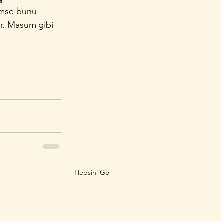
imse bunu 
ar. Masum gibi 
Hepsini Gör