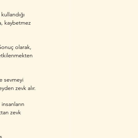
kullandığı 
da, kaybetmez 
 Sonuç olarak, 
 etkilenmekten 
çe sevmeyi 
yden zevk alır.
insanların 
ttan zevk 
ş 