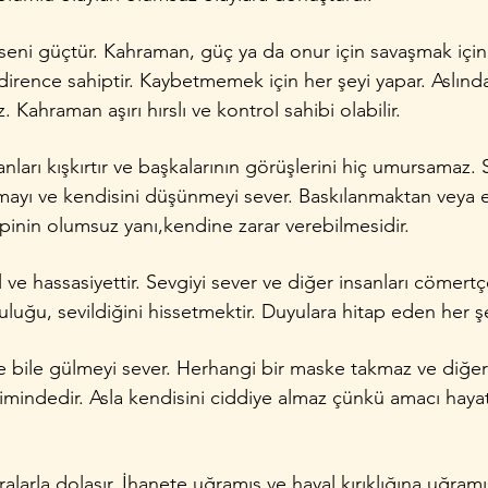
eni güçtür. Kahraman, güç ya da onur için savaşmak için 
e dirence sahiptir. Kaybetmemek için her şeyi yapar. Aslın
Kahraman aşırı hırslı ve kontrol sahibi olabilir.
nsanları kışkırtır ve başkalarının görüşlerini hiç umursamaz.
apmayı ve kendisini düşünmeyi sever. Baskılanmaktan veya
pinin olumsuz yanı,kendine zarar verebilmesidir.
e hassasiyettir. Sevgiyi sever ve diğer insanları cömert
luğu, sevildiğini hissetmektir. Duyulara hitap eden her şe
e bile gülmeyi sever. Herhangi bir maske takmaz ve diğer 
limindedir. Asla kendisini ciddiye almaz çünkü amacı haya
ralarla dolaşır. İhanete uğramış ve hayal kırıklığına uğramı