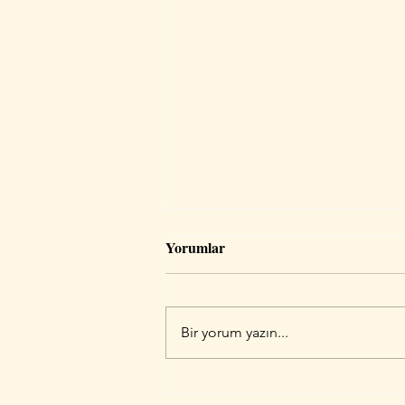
Astrolojide 7. Ev: İlişkiler,
Yorumlar
Evlilik ve Ortaklıkların
Haritası
Doğum haritasında 7. ev ne
anlama gelir? Evlilik, ortaklıklar,
Bir yorum yazın...
ilişkiler ve karşılıklı denge
konularında 7. evin derin anlamını
keşfedin.