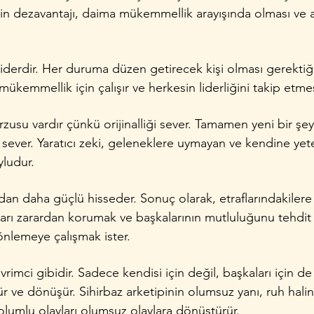
pinin dezavantajı, daima mükemmellik arayışında olması ve a
iderdir. Her duruma düzen getirecek kişi olması gerektiği
ükemmellik için çalışır ve herkesin liderliğini takip etmesi
 arzusu vardır çünkü orijinalliği sever. Tamamen yeni bir şe
sever. Yaratıcı zeki, geleneklere uymayan ve kendine yeterl
yludur.
rdan daha güçlü hisseder. Sonuç olarak, etraflarındakilere
ları zarardan korumak ve başkalarının mutluluğunu tehdi
 önlemeye çalışmak ister.
rimci gibidir. Sadece kendisi için değil, başkaları için de 
ür ve dönüşür. Sihirbaz arketipinin olumsuz yanı, ruh halin
olumlu olayları olumsuz olaylara dönüştürür.