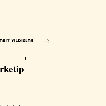
Blog
Eğitim- Katalog
Eğitim Kayıt & Fiyatlar
More
abit Yıldızlar
rketip