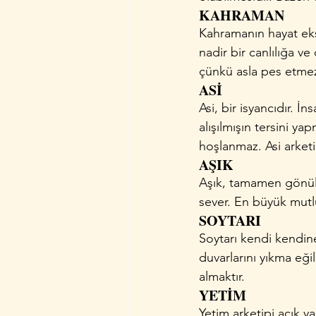
KAHRAMAN
Kahramanın hayat eks
nadir bir canlılığa v
çünkü asla pes etmez. 
ASİ
Asi, bir isyancıdır. İ
alışılmışın tersini y
hoşlanmaz. Asi arketi
AŞIK
Aşık, tamamen gönül v
sever. En büyük mutlu
SOYTARI
Soytarı kendi kendin
duvarlarını yıkma eği
almaktır.
YETİM
Yetim arketipi açık ya