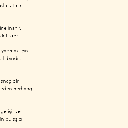
sla tatmin 
ne inanır. 
ni ister.
y yapmak için 
i biridir. 
 anaç bir 
t eden herhangi 
gelişir ve 
in bulaşıcı 