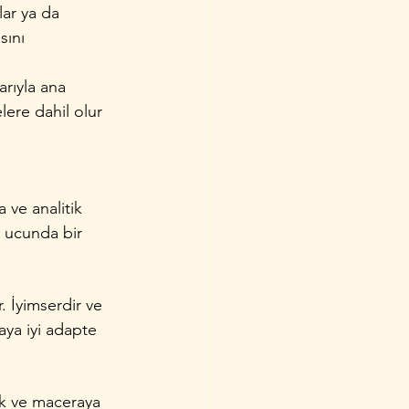
lar ya da 
sını 
arıyla ana 
lere dahil olur 
 ve analitik 
n ucunda bir 
 İyimserdir ve 
aya iyi adapte 
ik ve maceraya 