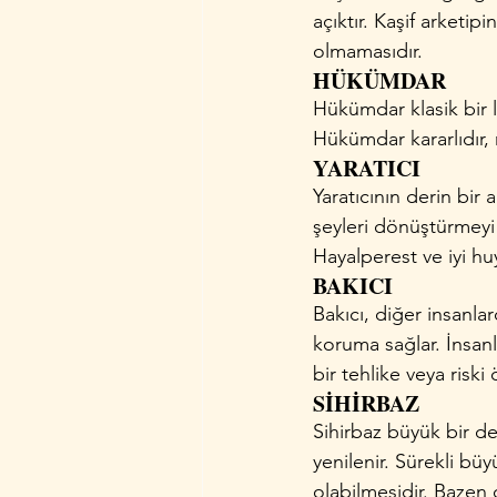
açıktır. Kaşif arketi
olmamasıdır.
HÜKÜMDAR
Hükümdar klasik bir l
Hükümdar kararlıdır, m
YARATICI
Yaratıcının derin bir
şeyleri dönüştürmeyi 
Hayalperest ve iyi hu
BAKICI
Bakıcı, diğer insanla
koruma sağlar. İnsan
bir tehlike veya riski
SİHİRBAZ
Sihirbaz büyük bir dev
yenilenir. Sürekli büy
olabilmesidir. Bazen 