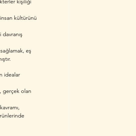
erler kişiliği 
 insan kültürünü 
i davranış 
 sağlamak, eş 
ştır.
n idealar 
, gerçek olan 
 kavramı, 
rünlerinde 