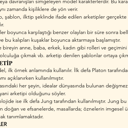
i veya davranışları simgeleyen model karakterlerdir. Bu karakt
nı zamanda kişiliklere de yön verir.
p, şablon, ilktip şeklinde ifade edilen arketipler gerçekte
ır.
r boyunca karşılaştığı benzer olayları bir süre sonra bell
ve bu kalıpları kuşaklar boyunca aktarmaya başlamıştır.
bireyin anne, baba, erkek, kadın gibi rolleri ve geçimini
lculuğa çıkmak vb. arketip denilen şablonlar ortaya çıkmı
ETİP
, ilk örnek anlamında kullanılır. İlk defa Platon tarafında
ı açıklanırken kullanılmıştır.
asındaki her şeyin, idealar dünyasında bulunan değişmez
 yani arketipi olduğunu söyler.
lojide ise ilk defa Jung tarafından kullanılmıştır. Jung bu
dan doğan ve efsanelerde, masallarda; öznelerin imgesel ü
rak tanımlamaktadır.
LER