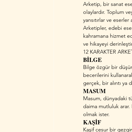
Arketip, bir sanat es
olaylardır. Toplum ve
yansıtırlar ve eserler
Arketipler, edebi eser
kahramana hizmet eder
ve hikayeyi derinleştir
12 KARAKTER ARKET
BİLGE
Bilge özgür bir düşünc
becerilerini kullanara
gerçek, bir alıntı ya 
MASUM
Masum, dünyadaki tüm
daima mutluluk arar. 
olmak ister.
KAŞİF
Kaşif cesur bir gezgi