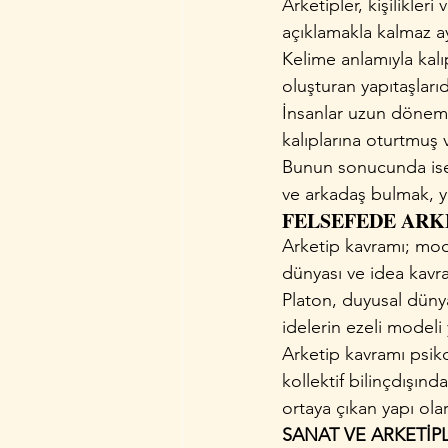
Arketipler, kişilikler
açıklamakla kalmaz ay
Kelime anlamıyla kalı
oluşturan yapıtaşlarıd
İnsanlar uzun dönemle
kalıplarına oturtmuş 
Bunun sonucunda ise 
ve arkadaş bulmak, yo
FELSEFEDE ARK
Arketip kavramı; model
dünyası ve idea kavram
Platon, duyusal düny
idelerin ezeli modeli
Arketip kavramı psiko
kollektif bilinçdışın
ortaya çıkan yapı ola
SANAT VE ARKETİP