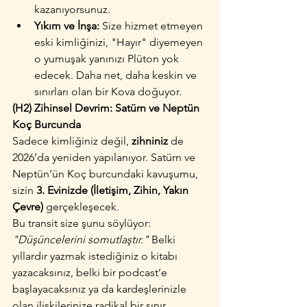
kazanıyorsunuz.
Yıkım ve İnşa:
 Size hizmet etmeyen 
eski kimliğinizi, "Hayır" diyemeyen 
o yumuşak yanınızı Plüton yok 
edecek. Daha net, daha keskin ve 
sınırları olan bir Kova doğuyor.
(H2) Zihinsel Devrim: Satürn ve Neptün 
Koç Burcunda
Sadece kimliğiniz değil, 
zihniniz
 de 
2026’da yeniden yapılanıyor. Satürn ve 
Neptün’ün Koç burcundaki kavuşumu, 
sizin 
3. Evinizde (İletişim, Zihin, Yakın 
Çevre)
 gerçekleşecek.
Bu transit size şunu söylüyor: 
"Düşüncelerini somutlaştır."
 Belki 
yıllardır yazmak istediğiniz o kitabı 
yazacaksınız, belki bir podcast’e 
başlayacaksınız ya da kardeşlerinizle 
olan ilişkilerinize radikal bir sınır 