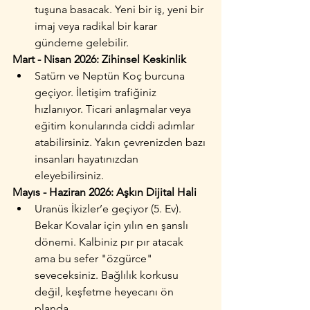
tuşuna basacak. Yeni bir iş, yeni bir 
imaj veya radikal bir karar 
gündeme gelebilir.
Mart - Nisan 2026: Zihinsel Keskinlik
Satürn ve Neptün Koç burcuna 
geçiyor. İletişim trafiğiniz 
hızlanıyor. Ticari anlaşmalar veya 
eğitim konularında ciddi adımlar 
atabilirsiniz. Yakın çevrenizden bazı 
insanları hayatınızdan 
eleyebilirsiniz.
Mayıs - Haziran 2026: Aşkın Dijital Hali
Uranüs İkizler’e geçiyor (5. Ev). 
Bekar Kovalar için yılın en şanslı 
dönemi. Kalbiniz pır pır atacak 
ama bu sefer "özgürce" 
seveceksiniz. Bağlılık korkusu 
değil, keşfetme heyecanı ön 
planda.