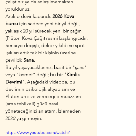
çalıştınız ya da anlaşılmamaktan 
yoruldunuz.
Artık o devir kapandı. 
2026 Kova 
burcu
 için sadece yeni bir yıl değil, 
yaklaşık 20 yıl sürecek yeni bir çağın 
(Plüton Kova Çağı) resmi başlangıcıdır. 
Senaryo değişti, dekor yıkıldı ve spot 
ışıkları artık tek bir kişinin üzerine 
çevrildi: 
Sana.
Bu yıl yaşayacaklarınız, basit bir "şans" 
veya "kısmet" değil; bu bir 
"Kimlik 
Devrimi"
. Aşağıdaki videoda, bu 
devrimin psikolojik altyapısını ve 
Plüton’un size vereceği o muazzam 
(ama tehlikeli) gücü nasıl 
yöneteceğinizi anlattım. İzlemeden 
2026’ya girmeyin.
https://www.youtube.com/watch?