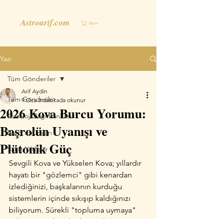
Astroarif.com
Sepet
Yazı
Tüm Gönderiler
Arif Aydin
Tüm Gönderiler
9 Oca
3 dakikada okunur
2026 Kova Burcu Yorumu:
Astroloji Bilgi Bankası
Başrolün Uyanışı ve
Burç Yorumları
Plütonik Güç
Sabit Yıldızlar
Sevgili Kova ve Yükselen Kova; yıllardır 
hayatı bir "gözlemci" gibi kenardan 
izlediğinizi, başkalarının kurduğu 
sistemlerin içinde sıkışıp kaldığınızı 
biliyorum. Sürekli "topluma uymaya" 