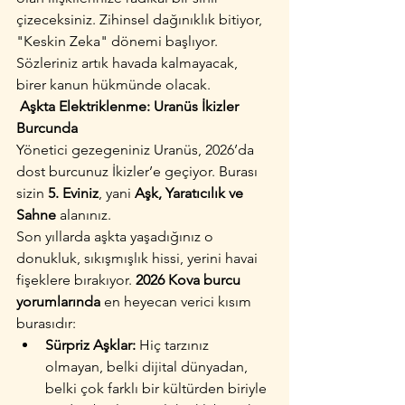
çizeceksiniz. Zihinsel dağınıklık bitiyor, 
"Keskin Zeka" dönemi başlıyor. 
Sözleriniz artık havada kalmayacak, 
birer kanun hükmünde olacak.
 Aşkta Elektriklenme: Uranüs İkizler 
Burcunda
Yönetici gezegeniniz Uranüs, 2026’da 
dost burcunuz İkizler’e geçiyor. Burası 
sizin 
5. Eviniz
, yani 
Aşk, Yaratıcılık ve 
Sahne
 alanınız.
Son yıllarda aşkta yaşadığınız o 
donukluk, sıkışmışlık hissi, yerini havai 
fişeklere bırakıyor. 
2026 Kova burcu 
yorumlarında
 en heyecan verici kısım 
burasıdır:
Sürpriz Aşklar:
 Hiç tarzınız 
olmayan, belki dijital dünyadan, 
belki çok farklı bir kültürden biriyle 