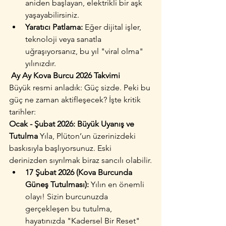
aniden başlayan, elektrikli bir aşk 
yaşayabilirsiniz.
Yaratıcı Patlama:
 Eğer dijital işler, 
teknoloji veya sanatla 
uğraşıyorsanız, bu yıl "viral olma" 
yılınızdır.
 Ay Ay Kova Burcu 2026 Takvimi
Büyük resmi anladık: Güç sizde. Peki bu 
güç ne zaman aktifleşecek? İşte kritik 
tarihler:
Ocak - Şubat 2026: Büyük Uyanış ve 
Tutulma
 Yıla, Plüton’un üzerinizdeki 
baskısıyla başlıyorsunuz. Eski 
derinizden sıyrılmak biraz sancılı olabilir.
17 Şubat 2026 (Kova Burcunda 
Güneş Tutulması):
 Yılın en önemli 
olayı! Sizin burcunuzda 
gerçekleşen bu tutulma, 
hayatınızda "Kadersel Bir Reset" 