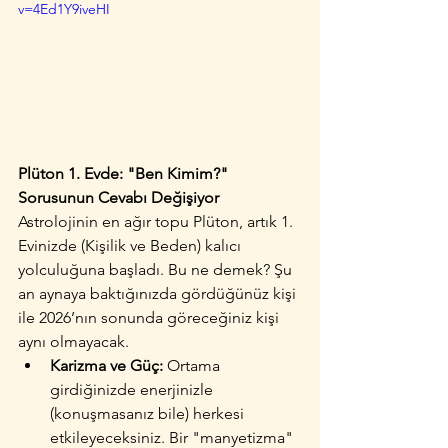
v=4Ed1Y9iveHI
Plüton 1. Evde: "Ben Kimim?" 
Sorusunun Cevabı Değişiyor
Astrolojinin en ağır topu Plüton, artık 1. 
Evinizde (Kişilik ve Beden) kalıcı 
yolculuğuna başladı. Bu ne demek? Şu 
an aynaya baktığınızda gördüğünüz kişi 
ile 2026’nın sonunda göreceğiniz kişi 
aynı olmayacak.
Karizma ve Güç:
 Ortama 
girdiğinizde enerjinizle 
(konuşmasanız bile) herkesi 
etkileyeceksiniz. Bir "manyetizma" 