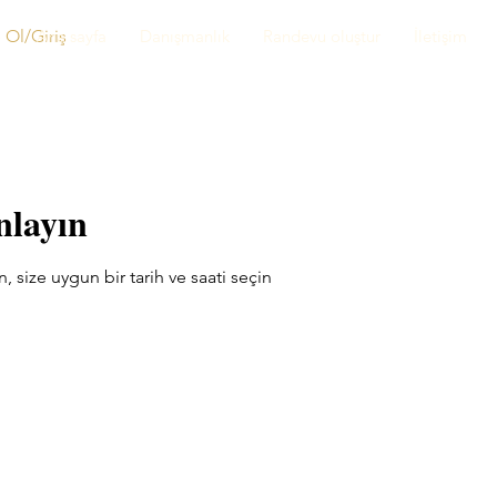
 Ol/Giriş
Ana sayfa
Danışmanlık
Randevu oluştur
İletişim
nlayın
size uygun bir tarih ve saati seçin