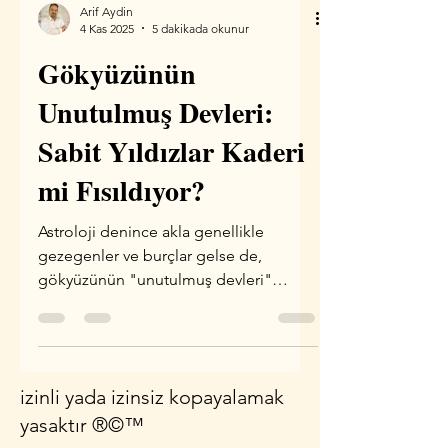
Arif Aydin
4 Kas 2025
5 dakikada okunur
Gökyüzünün
Unutulmuş Devleri:
Sabit Yıldızlar Kaderi
mi Fısıldıyor?
Astroloji denince akla genellikle
gezegenler ve burçlar gelse de,
gökyüzünün "unutulmuş devleri"
olarak adlandırabileceğimiz sabit
yıldızlar, binlerce yıldır insanlığın
dikkatini çekiyor. Peki, bu gezegenler
gibi hareket etmeyen yıldızların
izinli yada izinsiz kopayalamak
hayatlarımız üzerinde sembolik ama
yasaktır ®©™
derin etkileri olabilir mi? Yoksa
kaderimiz bu yıldızlarda mı yazılı? Bu