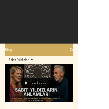
Blog
Sabit Yıldızlar
Tüm Gönderiler
Astroloji Bilgi
Bankası
Load video
Burç Yorumları
Sabit Yıldızlar